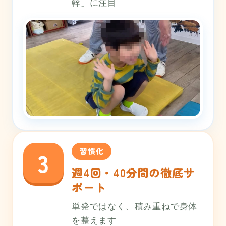
幹」に注目
習慣化
3
週4回・40分間の徹底サ
ポート
単発ではなく、積み重ねで身体
を整えます