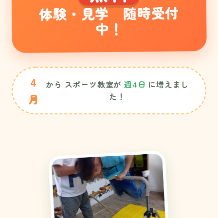
随時受付
体験・見学
中！
4
から スポーツ教室が
週4日
に増えまし
た！
月